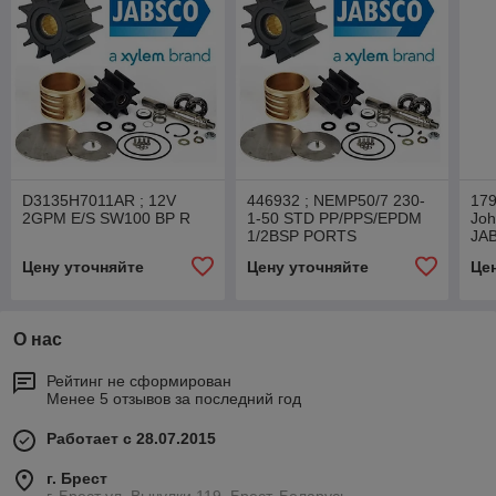
D3135H7011AR ; 12V
446932 ; NEMP50/7 230-
179
2GPM E/S SW100 BP R
1-50 STD PP/PPS/EPDM
Joh
1/2BSP PORTS
JA
Цену уточняйте
Цену уточняйте
Це
О нас
Рейтинг не сформирован
Менее 5 отзывов за последний год
Работает с 28.07.2015
г. Брест