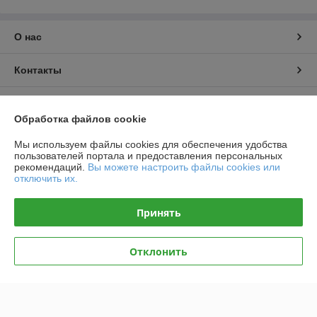
О нас
Контакты
Доставка и оплата
Обработка файлов cookie
График работы
Мы используем файлы cookies для обеспечения удобства
пользователей портала и предоставления персональных
рекомендаций.
Вы можете настроить файлы cookies или
Полная версия сайта
отключить их.
Политика обработки cookies
Принять
Сайт создан на платформе Deal.by
Отклонить