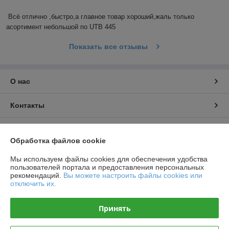
Всё отлично ,быстро,а главное товар хороший,жаль только 
асортимент небольшой по UTB 445
Показать все отзывы
О нас
Контакты
Доставка и оплата
Обработка файлов cookie
График работы
Мы используем файлы cookies для обеспечения удобства
пользователей портала и предоставления персональных
рекомендаций.
Вы можете настроить файлы cookies или
Полная версия сайта
отключить их.
Политика обработки cookies
Принять
Сайт создан на платформе Deal.by