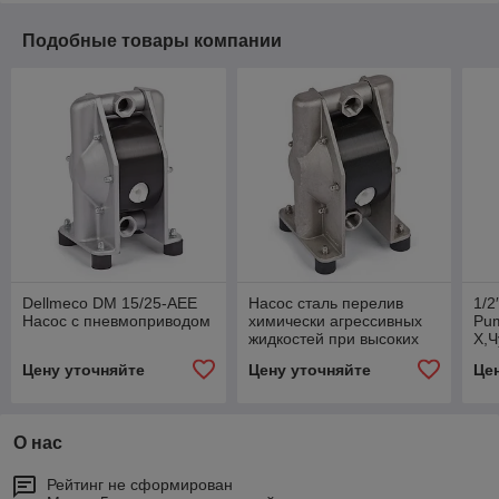
Подобные товары компании
Dellmeco DM 15/25-AEE
Насос сталь перелив
1/2
Насос с пневмоприводом
химически агрессивных
Pu
жидкостей при высоких
X,Ч
температурах Dellmeco
Цену уточняйте
Цену уточняйте
Це
DM-50/565-SNN-X
О нас
Рейтинг не сформирован