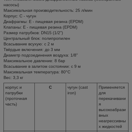
насосы)
Максимальная производительность: 25 л/мин
Корпус: C - чугун
Диафрагмы: E - пищевая резина (EPDM)
Клапаны: E - пищевая резина (EPDM)
Размер патрубков: DN15 (1/2")
Центральный блок: полипропилен
Всасывание всухую: с 2 м
Твёрдые включения: до 3 мм
Диаметр подсоединения воздуха: 1/8"
Максимальное давление: 8 бар
Всасывание в залитом состоянии: с 9 м
Максимальная температура: 80°С
Вес: 3,3 кг
корпус и
C
чугун (cast
Применяется
патрубки
iron)
для
(проточная
перекачивани
часть)
я
высокоабрази
вных
неагрессивны
х жидкостей