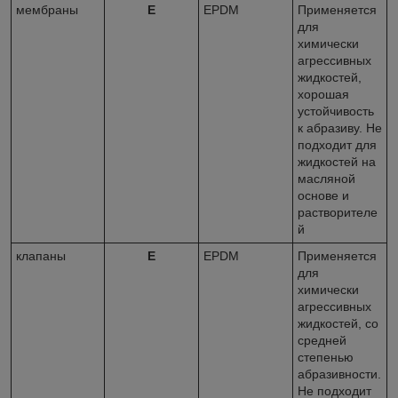
мембраны
E
EPDM
Применяется
для
химически
агрессивных
жидкостей,
хорошая
устойчивость
к абразиву. Не
подходит для
жидкостей на
масляной
основе и
растворителе
й
клапаны
E
EPDM
Применяется
для
химически
агрессивных
жидкостей, со
средней
степенью
абразивности.
Не подходит