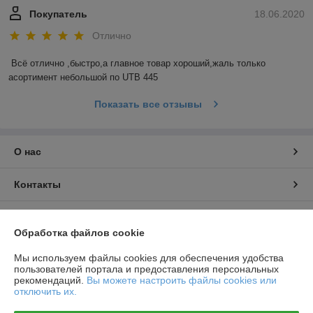
Покупатель
18.06.2020
Отлично
Всё отлично ,быстро,а главное товар хороший,жаль только 
асортимент небольшой по UTB 445
Показать все отзывы
О нас
Контакты
Доставка и оплата
Обработка файлов cookie
График работы
Мы используем файлы cookies для обеспечения удобства
пользователей портала и предоставления персональных
рекомендаций.
Вы можете настроить файлы cookies или
Полная версия сайта
отключить их.