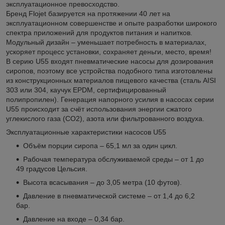
эксплуатационное превосходство.
Бренд Flojet базируется на протяжении 40 лет на
эксплуатационном совершенстве и опыте разработки широкого
спектра приложений для продуктов питания и напитков.
Модульный дизайн – уменьшает потребность в материалах,
ускоряет процесс установки, сохраняет деньги, место, время!
В серию U55 входят пневматические насосы для дозирования
сиропов, поэтому все устройства подобного типа изготовлены
из конструкционных материалов пищевого качества (сталь AISI
303 или 304, каучук EPDM, сертифицированный
полипропилен). Генерация напорного усилия в насосах серии
U55 происходит за счёт использования энергии сжатого
углекислого газа (СО2), азота или фильтрованного воздуха.
Эксплуатационные характеристики насосов U55
Объём порции сиропа – 65,1 мл за один цикл.
Рабочая температура обслуживаемой среды – от 1 до
49 градусов Цельсия.
Высота всасывания – до 3,05 метра (10 футов).
Давление в пневматической системе – от 1,4 до 6,2
бар.
Давление на входе – 0,34 бар.