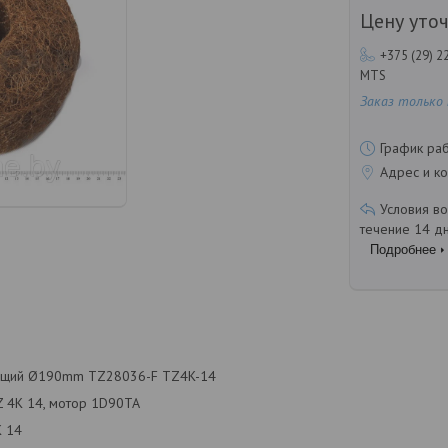
Цену уто
+375 (29) 2
MTS
Заказ только
График ра
Адрес и ко
течение 14 д
Подробнее
ющий Ø190mm TZ28036-F TZ4K-14
TZ 4K 14, мотор 1D90TA
K 14