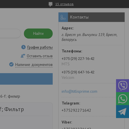
15 отзывов
Контакты
Найти
г. Брест ул. Вычулки 119, Брест,
Беларусь
График работы
Оставить отзыв
+375 (29) 227-16-42
MTS
Наличие документов
+375 (29) 647-16-42
Velcom
info@titlisprime.com
6-f; фильтр
f; Фильтр
+375292271642