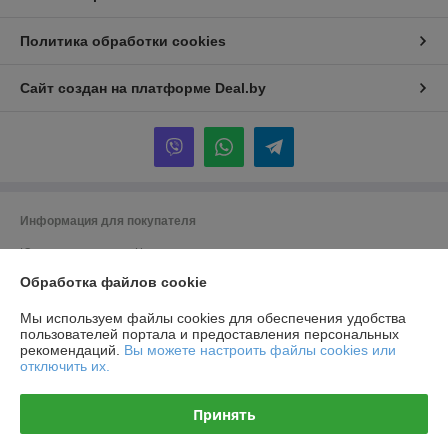
Политика обработки cookies
Сайт создан на платформе Deal.by
Информация для покупателя
Юридическое лицо:
Частное производственно-торговое унитарное
предприятие «Титлиспрайм».
Обработка файлов cookie
г. Брест ул. Вычулки 113
Регистрационный номер ЕГР: 291348590
Мы используем файлы cookies для обеспечения удобства
пользователей портала и предоставления персональных
УНП: 291348590
рекомендаций.
Вы можете настроить файлы cookies или
отключить их.
Регистрационный орган: Брест
Дата регистрации компании: 19.11.2014
Принять
Ссылка на свидетельство/лицензию