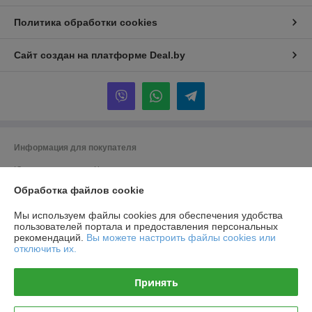
Политика обработки cookies
Сайт создан на платформе Deal.by
Информация для покупателя
Юридическое лицо:
Частное производственно-торговое унитарное
предприятие «Титлиспрайм».
Обработка файлов cookie
г. Брест ул. Вычулки 113
Регистрационный номер ЕГР: 291348590
Мы используем файлы cookies для обеспечения удобства
пользователей портала и предоставления персональных
УНП: 291348590
рекомендаций.
Вы можете настроить файлы cookies или
отключить их.
Регистрационный орган: Брест
Дата регистрации компании: 19.11.2014
Принять
Ссылка на свидетельство/лицензию