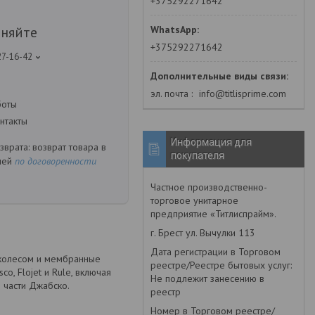
+375292271642
чняйте
+375292271642
27-16-42
эл. почта
info@titlisprime.com
боты
нтакты
Информация для
возврат товара в
покупателя
ней
по договоренности
Частное производственно-
торговое унитарное
предприятие «Титлиспрайм».
г. Брест ул. Вычулки 113
Дата регистрации в Торговом
 колесом и мембранные
реестре/Реестре бытовых услуг:
o, Flojet и Rule, включая
Не подлежит занесению в
 части Джабско.
реестр
Номер в Торговом реестре/