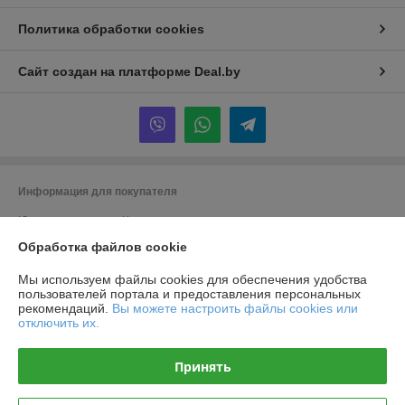
Политика обработки cookies
Сайт создан на платформе Deal.by
Информация для покупателя
Юридическое лицо:
Частное производственно-торговое унитарное
предприятие «Титлиспрайм».
Обработка файлов cookie
г. Брест ул. Вычулки 113
Регистрационный номер ЕГР: 291348590
Мы используем файлы cookies для обеспечения удобства
пользователей портала и предоставления персональных
УНП: 291348590
рекомендаций.
Вы можете настроить файлы cookies или
отключить их.
Регистрационный орган: Брест
Дата регистрации компании: 19.11.2014
Принять
Ссылка на свидетельство/лицензию