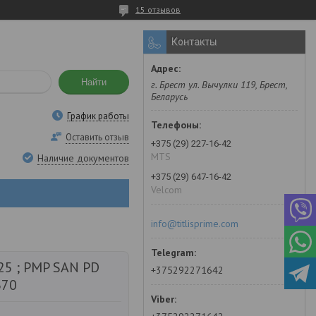
15 отзывов
Контакты
Найти
г. Брест ул. Вычулки 119, Брест,
Беларусь
График работы
Оставить отзыв
+375 (29) 227-16-42
MTS
Наличие документов
+375 (29) 647-16-42
Velcom
info@titlisprime.com
25 ; PMP SAN PD
+375292271642
370