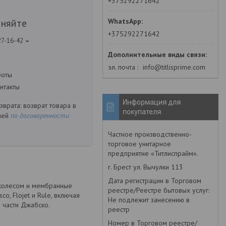
+375292271642
чняйте
+375292271642
27-16-42
эл. почта
info@titlisprime.com
боты
нтакты
Информация для
возврат товара в
покупателя
ней
по договоренности
Частное производственно-
торговое унитарное
предприятие «Титлиспрайм».
г. Брест ул. Вычулки 113
Дата регистрации в Торговом
 колесом и мембранные
реестре/Реестре бытовых услуг:
o, Flojet и Rule, включая
Не подлежит занесению в
 части Джабско.
реестр
Номер в Торговом реестре/