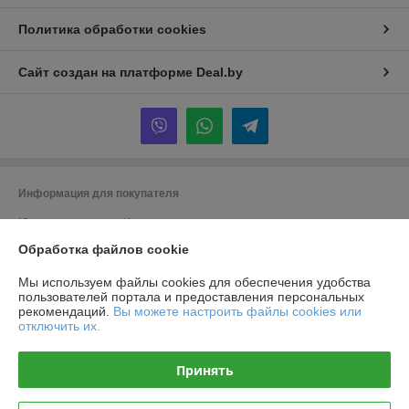
Политика обработки cookies
Сайт создан на платформе Deal.by
Информация для покупателя
Юридическое лицо:
Частное производственно-торговое унитарное
предприятие «Титлиспрайм».
Обработка файлов cookie
г. Брест ул. Вычулки 113
Регистрационный номер ЕГР: 291348590
Мы используем файлы cookies для обеспечения удобства
пользователей портала и предоставления персональных
УНП: 291348590
рекомендаций.
Вы можете настроить файлы cookies или
отключить их.
Регистрационный орган: Брест
Дата регистрации компании: 19.11.2014
Принять
Ссылка на свидетельство/лицензию