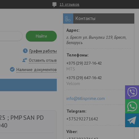
15 отзывов
Контакты
Найти
г. Брест ул. Вычулки 119, Брест,
Беларусь
График работы
Оставить отзыв
+375 (29) 227-16-42
MTS
Наличие документов
+375 (29) 647-16-42
Velcom
info@titlisprime.com
25 ; PMP SAN PD
+375292271642
040