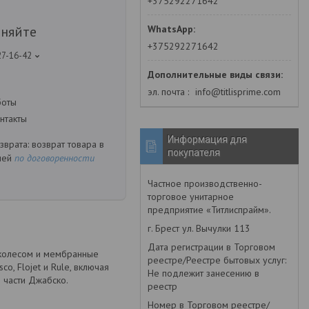
+375292271642
чняйте
+375292271642
27-16-42
эл. почта
info@titlisprime.com
боты
нтакты
Информация для
возврат товара в
покупателя
ней
по договоренности
Частное производственно-
торговое унитарное
предприятие «Титлиспрайм».
г. Брест ул. Вычулки 113
Дата регистрации в Торговом
 колесом и мембранные
реестре/Реестре бытовых услуг:
o, Flojet и Rule, включая
Не подлежит занесению в
 части Джабско.
реестр
Номер в Торговом реестре/