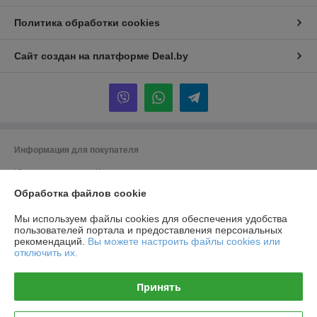
Политика обработки cookies
Сайт создан на платформе Deal.by
Информация для покупателя
Юридическое лицо:
Частное производственно-торговое унитарное
предприятие «Титлиспрайм».
Обработка файлов cookie
г. Брест ул. Вычулки 113
Регистрационный номер ЕГР: 291348590
Мы используем файлы cookies для обеспечения удобства
пользователей портала и предоставления персональных
УНП: 291348590
рекомендаций.
Вы можете настроить файлы cookies или
отключить их.
Регистрационный орган: Брест
Дата регистрации компании: 19.11.2014
Принять
Ссылка на свидетельство/лицензию