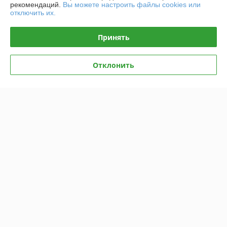
рекомендаций.
Вы можете настроить файлы cookies или
отключить их.
Политика обработки cookies
Принять
Сайт создан на платформе Deal.by
Отклонить
Информация для покупателя
Юридическое лицо:
Частное производственно-торговое унитарное
предприятие «Титлиспрайм».
г. Брест ул. Вычулки 113
Регистрационный номер ЕГР: 291348590
УНП: 291348590
Регистрационный орган: Брест
Дата регистрации компании: 19.11.2014
Ссылка на свидетельство/лицензию