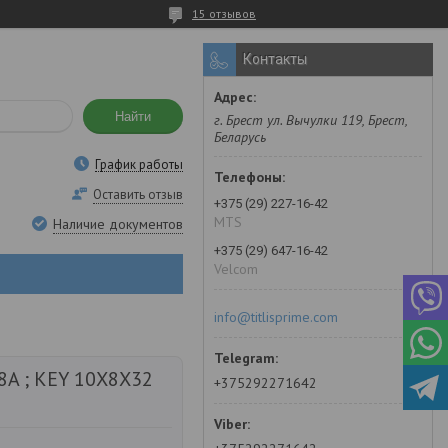
15 отзывов
Контакты
Найти
г. Брест ул. Вычулки 119, Брест,
Беларусь
График работы
Оставить отзыв
+375 (29) 227-16-42
MTS
Наличие документов
+375 (29) 647-16-42
Velcom
info@titlisprime.com
8A ; KEY 10X8X32
+375292271642