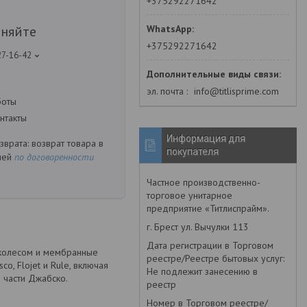
+375292271642
чняйте
+375292271642
27-16-42
эл. почта
info@titlisprime.com
боты
нтакты
Информация для
возврат товара в
покупателя
ней
по договоренности
Частное производственно-
торговое унитарное
предприятие «Титлиспрайм».
г. Брест ул. Вычулки 113
Дата регистрации в Торговом
 колесом и мембранные
реестре/Реестре бытовых услуг:
o, Flojet и Rule, включая
Не подлежит занесению в
 части Джабско.
реестр
Номер в Торговом реестре/