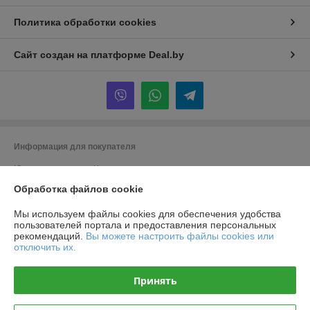
Политика обработки cookies
Сайт создан на платформе Deal.by
Информация для покупателя
Юридическое лицо:
Частное производственно-торговое унитарное
предприятие «Титлиспрайм».
Обработка файлов cookie
г. Брест ул. Вычулки 113
Регистрационный номер ЕГР: 291348590
Мы используем файлы cookies для обеспечения удобства
пользователей портала и предоставления персональных
УНП: 291348590
рекомендаций.
Вы можете настроить файлы cookies или
отключить их.
Регистрационный орган: Брест
Дата регистрации компании: 19.11.2014
Принять
Ссылка на свидетельство/лицензию