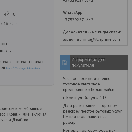
+375292271642
чняйте
+375292271642
27-16-42
эл. почта
info@titlisprime.com
боты
нтакты
Информация для
возврат товара в
покупателя
ней
по договоренности
Частное производственно-
торговое унитарное
предприятие «Титлиспрайм».
г. Брест ул. Вычулки 113
Дата регистрации в Торговом
 колесом и мембранные
реестре/Реестре бытовых услуг:
o, Flojet и Rule, включая
Не подлежит занесению в
 части Джабско.
реестр
Номер в Торговом реестре/