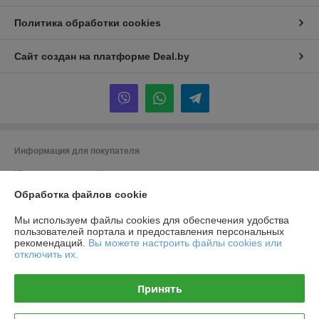
Политика обработки cookies
Сайт создан на платформе Deal.by
Информация для покупателя
Юридическое лицо:
Частное производственно-торговое унитарное
предприятие «Титлиспрайм».
Обработка файлов cookie
г. Брест ул. Вычулки 113
Регистрационный номер ЕГР: 291348590
Мы используем файлы cookies для обеспечения удобства
пользователей портала и предоставления персональных
УНП: 291348590
рекомендаций.
Вы можете настроить файлы cookies или
отключить их.
Регистрационный орган: Брест
Дата регистрации компании: 19.11.2014
Принять
Ссылка на свидетельство/лицензию