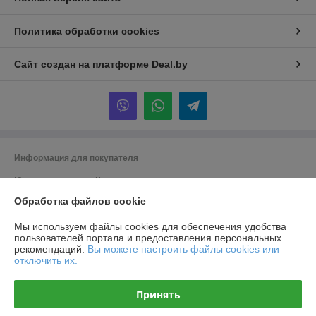
Политика обработки cookies
Сайт создан на платформе Deal.by
Информация для покупателя
Юридическое лицо:
Частное производственно-торговое унитарное
предприятие «Титлиспрайм».
Обработка файлов cookie
г. Брест ул. Вычулки 113
Регистрационный номер ЕГР: 291348590
Мы используем файлы cookies для обеспечения удобства
пользователей портала и предоставления персональных
УНП: 291348590
рекомендаций.
Вы можете настроить файлы cookies или
отключить их.
Регистрационный орган: Брест
Дата регистрации компании: 19.11.2014
Принять
Ссылка на свидетельство/лицензию